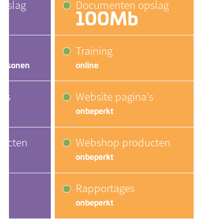
pslag
Documenten opslag
100Mb
Training
 personen
online
a's
Website pagina's
onbeperkt
ucten
Webshop producten
onbeperkt
Rapportages
onbeperkt