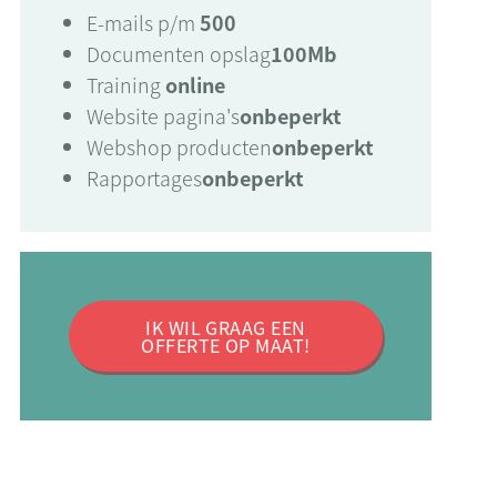
E-mails p/m
500
Documenten opslag
100Mb
Training
online
Website pagina's
onbeperkt
Webshop producten
onbeperkt
Rapportages
onbeperkt
IK WIL GRAAG EEN
OFFERTE OP MAAT!