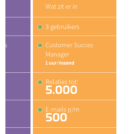
Wat zit er in
3 gebruikers
ces
Customer Succes
Manager
1 uur/maand
Relaties tot:
5.000
E-mails p/m
500