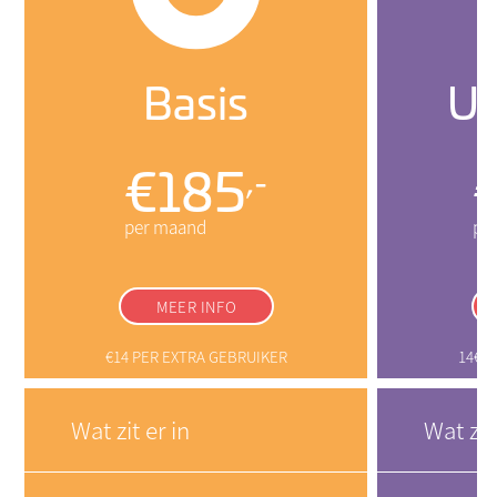
Basis
Ui
,-
185
MEER INFO
€14 PER EXTRA GEBRUIKER
14€ 
Wat zit er in
Wat zit 