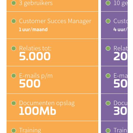
3 gebruikers
10 geb
Customer Succes Manager
Custom
1 uur/maand
4 uur/m
Relaties tot:
Relatie
5.000
20.
E-mails p/m
E-mail
500
50
Documenten opslag
Docume
100Mb
30
Training
Trainin